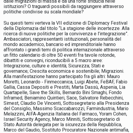
dalle migrazioni di massa e da una forte sfiducia nelle
istituzioni? O traguardi possibili da raggiungere attraverso
politiche condivise su scala mondiale?
Su questi temi verteva la VII edizione di Diplomacy Festival
della Diplomazia dal titolo “La stagione delle incertezze. Alla
ricerca di nuove politiche per la convivenza e l’integrazione”.
Ambasciatori, rappresentanti istituzionali, personalità del
mondo accademico, bancario ed imprenditoriale hanno
affrontato i grandi temi di politica internazionale attraverso
un fitto calendario di oltre 50 eventi fra tavole rotonde,
dibattiti e convegni, riconducibili a 5 macro aree:
Integrazione, culture e identità; Sicurezza; Stati e
governance; Crescita economica e sostenibile; Migrazioni.
Alla manifestazione hanno partecipato fra gli altri: Mauro
Moretti, Leonardo ‐ Finmeccanica, Luigi Abete, FeBAF, Fabio
Gallia, Cassa Depositi e Prestiti, Marta Dassù, Aspenia, Lia
Quartapelle, Save the Skills, Bernardo Bini Smaghi, Fondo
Inframed, Beniamino Quintieri, Sace, Salvatore Rebecchini,
Simest, Claudio De Vincenti, Sottosegretario alla Presidenza
del Consiglio, Massimo Scaccabarozzi, Farmindustria, Mario
Melazzini, AIFA‐Agenzia Italiana del Farmaco, Yoram Cohen,
Israel Security Agency, Marco Minniti, Sottosegretario di
Stato Autorità delegata per la sicurezza della Repubblica,
Marco del Gaudio, Sostituto Procuratore Nazionale antimafia,