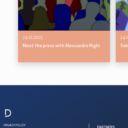
24.10.2025
24.
Meet the press with Alessandro Righi
Sal
PRIVACY POLICY
PARTNERS