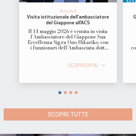
18.05.2026
Visita istituzionale dell’ambasciatore
G
del Giappone all’ACS
Il 14 maggio 2026 è venuta in visita
l’Ambasciatore del Giappone Sua
Eccellenza Sig.ra Ono Hikariko, con
i funzionari dell’Ambasciata dott.
co
Hiroshi Kubo e dott.ssa Gloria Ducci.
cl
Ad accogliere gli ospiti per l’ACS, il
Sovrintendente dott. Gabriele
SCOPRI DI PIÙ
Capone, la dott.Ssa Simonetta Ceglie
responsabile Servizio Educazione e
didattica, dott. Antonio Frate…
SCOPRI TUTTE