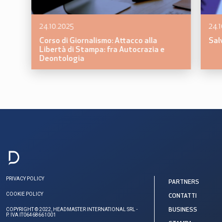
24.10.2025
24.
Corso di Giornalismo: Attacco alla
Sal
Libertà di Stampa: fra Autocrazia e
Deontologia
PRIVACY POLICY
PARTNERS
COOKIE POLICY
CONTATTI
COPYRIGHT © 2022, HEADMASTER INTERNATIONAL SRL -
BUSINESS
P. IVA IT06468661001