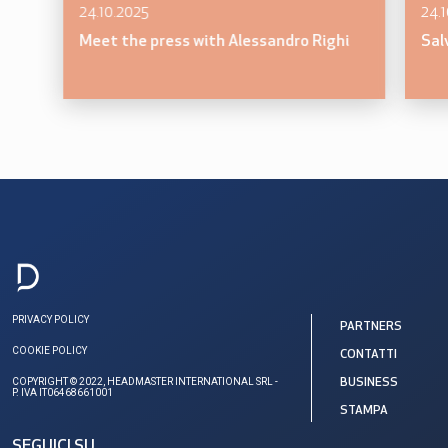
24.10.2025
24.
Meet the press with Alessandro Righi
Sal
PRIVACY POLICY
PARTNERS
COOKIE POLICY
CONTATTI
COPYRIGHT © 2022, HEADMASTER INTERNATIONAL SRL -
BUSINESS
P. IVA IT06468661001
STAMPA
SEGUICI SU