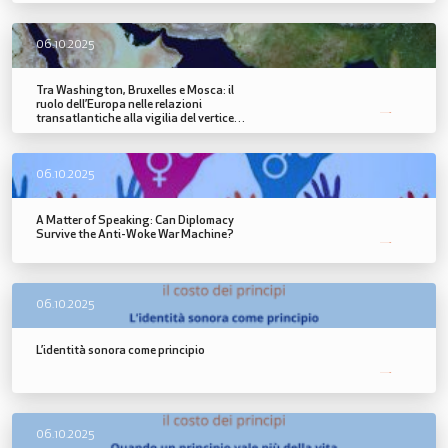
06.10.2025
Tra Washington, Bruxelles e Mosca: il
ruolo dell’Europa nelle relazioni
transatlantiche alla vigilia del vertice
SCOPRI DI PIÙ
Trump–Putin e nei nuovi equilibri dal
Medio Oriente all’Ucraina
06.10.2025
A Matter of Speaking: Can Diplomacy
Survive the Anti-Woke War Machine?
SCOPRI DI PIÙ
06.10.2025
L’identità sonora come principio
SCOPRI DI PIÙ
06.10.2025