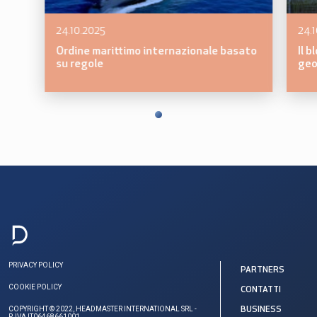
24.10.2025
24.
Ordine marittimo internazionale basato
Il 
su regole
geop
PRIVACY POLICY
PARTNERS
COOKIE POLICY
CONTATTI
COPYRIGHT © 2022, HEADMASTER INTERNATIONAL SRL -
BUSINESS
P. IVA IT06468661001