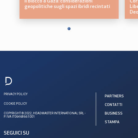
Il blocco a Gaza: considerazioni
Cor
geopolitiche sugli spazi ibridi recintati
Lib
Deo
PRIVACY POLICY
PARTNERS
COOKIE POLICY
CONTATTI
COPYRIGHT © 2022, HEADMASTER INTERNATIONAL SRL -
BUSINESS
P. IVA IT06468661001
STAMPA
SEGUICI SU