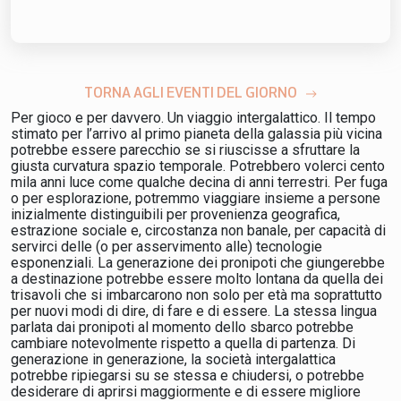
TORNA AGLI EVENTI DEL GIORNO
Per gioco e per davvero. Un viaggio intergalattico. Il tempo
stimato per l’arrivo al primo pianeta della galassia più vicina
potrebbe essere parecchio se si riuscisse a sfruttare la
giusta curvatura spazio temporale. Potrebbero volerci cento
mila anni luce come qualche decina di anni terrestri. Per fuga
o per esplorazione, potremmo viaggiare insieme a persone
inizialmente distinguibili per provenienza geografica,
estrazione sociale e, circostanza non banale, per capacità di
servirci delle (o per asservimento alle) tecnologie
esponenziali. La generazione dei pronipoti che giungerebbe
a destinazione potrebbe essere molto lontana da quella dei
trisavoli che si imbarcarono non solo per età ma soprattutto
per nuovi modi di dire, di fare e di essere. La stessa lingua
parlata dai pronipoti al momento dello sbarco potrebbe
cambiare notevolmente rispetto a quella di partenza. Di
generazione in generazione, la società intergalattica
potrebbe ripiegarsi su se stessa e chiudersi, o potrebbe
desiderare di aprirsi maggiormente e di essere migliore