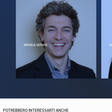
MICHELE GERACE
A
POTREBBERO INTERESSARTI ANCHE