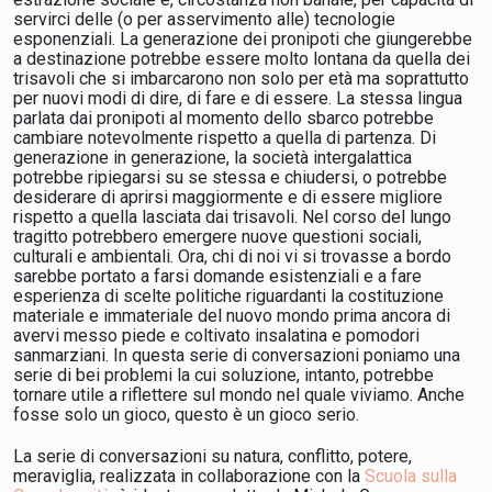
servirci delle (o per asservimento alle) tecnologie
esponenziali. La generazione dei pronipoti che giungerebbe
a destinazione potrebbe essere molto lontana da quella dei
trisavoli che si imbarcarono non solo per età ma soprattutto
per nuovi modi di dire, di fare e di essere. La stessa lingua
parlata dai pronipoti al momento dello sbarco potrebbe
cambiare notevolmente rispetto a quella di partenza. Di
generazione in generazione, la società intergalattica
potrebbe ripiegarsi su se stessa e chiudersi, o potrebbe
desiderare di aprirsi maggiormente e di essere migliore
rispetto a quella lasciata dai trisavoli. Nel corso del lungo
tragitto potrebbero emergere nuove questioni sociali,
culturali e ambientali. Ora, chi di noi vi si trovasse a bordo
sarebbe portato a farsi domande esistenziali e a fare
esperienza di scelte politiche riguardanti la costituzione
materiale e immateriale del nuovo mondo prima ancora di
avervi messo piede e coltivato insalatina e pomodori
sanmarziani. In questa serie di conversazioni poniamo una
serie di bei problemi la cui soluzione, intanto, potrebbe
tornare utile a riflettere sul mondo nel quale viviamo. Anche
fosse solo un gioco, questo è un gioco serio.
La serie di conversazioni su natura, conflitto, potere,
meraviglia, realizzata in collaborazione con la
Scuola sulla