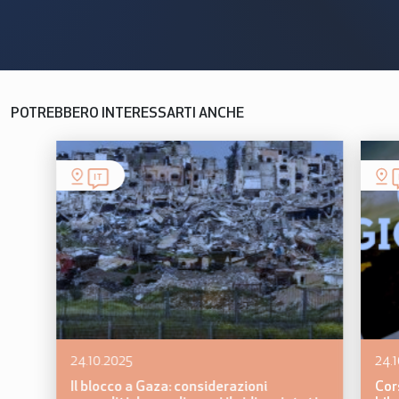
POTREBBERO INTERESSARTI ANCHE
IT
24.10.2025
24.
Il blocco a Gaza: considerazioni
Cor