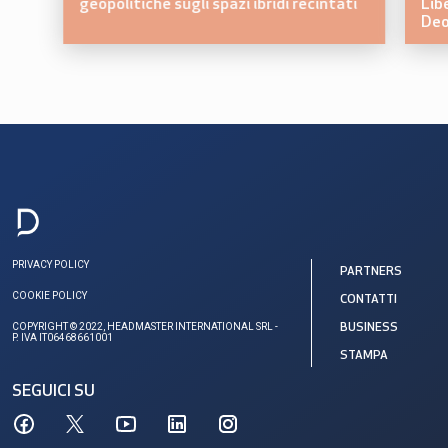
geopolitiche sugli spazi ibridi recintati
Lib
Deo
PRIVACY POLICY
PARTNERS
COOKIE POLICY
CONTATTI
COPYRIGHT © 2022, HEADMASTER INTERNATIONAL SRL -
BUSINESS
P. IVA IT06468661001
STAMPA
SEGUICI SU