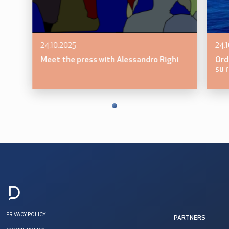
24.10.2025
24.
Meet the press with Alessandro Righi
Ord
su 
PRIVACY POLICY
PARTNERS