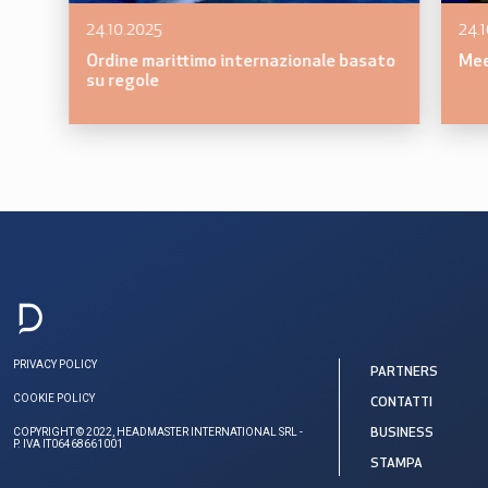
24.10.2025
24.
Ordine marittimo internazionale basato
Mee
su regole
PRIVACY POLICY
PARTNERS
COOKIE POLICY
CONTATTI
COPYRIGHT © 2022, HEADMASTER INTERNATIONAL SRL -
BUSINESS
P. IVA IT06468661001
STAMPA