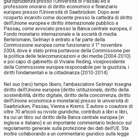
giurisprudenza presso l’Università di Passau ed è
professore onorario di diritto economico e finanziario
europeo presso l’Università di Saarbrücken. Dopo aver
ricoperto incarichi come docente presso la cattedra di diritto
dell’Unione europea e diritto internazionale pubblico a
Passau, come avvocato presso la Banca centrale europea, il
Fondo monetario internazionale e la società di media
Bertelsmann, Selmayr è entrato a far parte della
Commissione europea come funzionario il 1° novembre
2004, dove è stato prima portavoce della Commissione per
la politica delle telecomunicazioni e dei media (2004-2010)
e poi capo di gabinetto di Viviane Reding, vicepresidente
della Commissione europea responsabile per la giustizia, i
diritti fondamentali e la cittadinanza (2010-2014).
Nel suo (raro) tempo libero, l’ambasciatore Selmayr insegna
diritto dell’Unione europea (diritto istituzionale, diritto della
sostenibilità, diritto digitale, diritto della concorrenza, diritto
dell’Unione economica e monetaria) presso le università di
Saarbrücken, Passau, Vienna e Krems. È autore o coautore di
oltre 70 articoli su riviste giuridiche, contributi a libri e libri,
tra cui un libro sul diritto della Banca centrale europea (in
inglese e italiano) e un importante commentario tedesco sul
regolamento generale sulla protezione dei dati dell’UE. Sta
inoltre collaborando a un commentario giuridico sulla legge