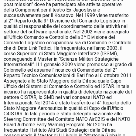
post mission” dove ha partecipato alle attività operative
della Component per il teatro Ex-Jugoslavia e
successivamente per il Kossovo. Nel 1999 viene trasferito
al 2° Reparto della 3ª Divisione del Comando Logistico in
qualità di responsabile del coordinamento delle attività nel
settore del software gestionale. Nel 2002 viene assegnato
all’Ufficio Comando e Controllo della 3ª Divisione del
Comando Logistico occupandosi sia di Comando e Controllo
che di Data Link Tattici. Ha frequentato, nell’anno 2003, il
corso Superiore di Stato Maggiore Interforze (ISSMI),
conseguendo il Master in “Scienze Militari Strategiche
Internazionali”. Il 1 gennaio 2009 viene promosso al grado di
Colonnello ed assume l’incarico di Comandante del 2°
Reparto Tecnico Comunicazioni di Bari fino al 6 ottobre 2011.
Assegnato allo Stato Maggiore della Difesa quale Capo
Ufficio dei Sistemi di Comando e Controllo ed ISTAR. In tale
incarico ha rappresentato in qualità di delegato nazionale del
settore CISTAR, lo SMD nei vari consessi NATO ed
Internazionali. Nel 2014 è stato trasferito al 4° Reparto dello
Stato Maggiore Aeronautica in qualità di Capo dell’Ufficio
C4ISTAR. In tale periodo è stato delegato nazionale allo
Steering Committee del Comitato NATO AirC2IS e del NATO
Board Airborne Early Warning Program. Nel 2016 ha
frequentato l’Istituto Alti Studi Strategici della Difesa
conseguendo il Master di II Livello in “Strategia Globale e