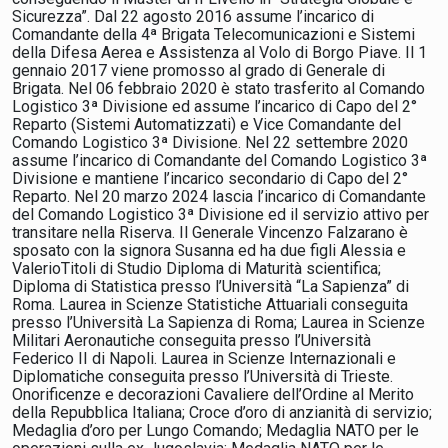
Sicurezza”. Dal 22 agosto 2016 assume l’incarico di
Comandante della 4ª Brigata Telecomunicazioni e Sistemi
della Difesa Aerea e Assistenza al Volo di Borgo Piave. Il 1
gennaio 2017 viene promosso al grado di Generale di
Brigata. Nel 06 febbraio 2020 è stato trasferito al Comando
Logistico 3ª Divisione ed assume l’incarico di Capo del 2°
Reparto (Sistemi Automatizzati) e Vice Comandante del
Comando Logistico 3ª Divisione. Nel 22 settembre 2020
assume l’incarico di Comandante del Comando Logistico 3ª
Divisione e mantiene l’incarico secondario di Capo del 2°
Reparto. Nel 20 marzo 2024 lascia l’incarico di Comandante
del Comando Logistico 3ª Divisione ed il servizio attivo per
transitare nella Riserva. Il Generale Vincenzo Falzarano è
sposato con la signora Susanna ed ha due figli Alessia e
ValerioTitoli di Studio Diploma di Maturità scientifica;
Diploma di Statistica presso l’Università “La Sapienza” di
Roma. Laurea in Scienze Statistiche Attuariali conseguita
presso l’Università La Sapienza di Roma; Laurea in Scienze
Militari Aeronautiche conseguita presso l’Università
Federico II di Napoli. Laurea in Scienze Internazionali e
Diplomatiche conseguita presso l’Università di Trieste.
Onorificenze e decorazioni Cavaliere dell’Ordine al Merito
della Repubblica Italiana; Croce d’oro di anzianità di servizio;
Medaglia d’oro per Lungo Comando; Medaglia NATO per le