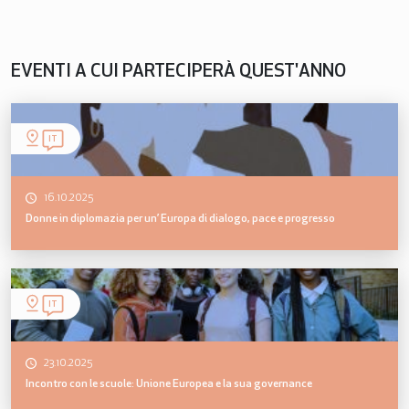
EVENTI A CUI PARTECIPERÀ QUEST'ANNO
IT
16.10.2025
Donne in diplomazia per un’ Europa di dialogo, pace e progresso
IT
23.10.2025
Incontro con le scuole: Unione Europea e la sua governance